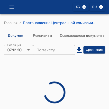
|
KG
RU
›
Главная
Постановление Центральной комиссии по выборам и проведению референдумов КР от 7 декабря 2025 года № 165 "О результатах досрочных выборов депутатов Жогорку Кенеша Кыргызской Республики по многомандатному избирательному округу № 5"
Документ
Реквизиты
Ссылающиеся документы
Редакция
07.12.2025
Сравнение