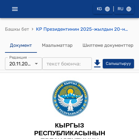
|
KG
RU
›
Башкы бет
КР Президентинин 2025-жылдын 20-ноябрындагы № 324 "Кыргыз Республикасынын Президентинин 2001-жылдын 10-февралындагы № 56 "Кыргыз Республикасынын укук маалыматтарынын борбордоштурулган банкын түзүү боюнча чаралар жөнүндө" Жарлыгына өзгөртүү киргизүү тууралуу" Жарлыгы
Документ
Маалыматтар
Шилтеме документтер
Редакция
20.11.2025
Салыштыруу