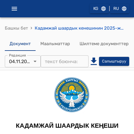
|
KG
RU
›
Башкы бет
Кадамжай шаардык кенешинин 2025-жылдын 4-ноябрындагы №70 "№1 “Данек” балдар бакчасын оңдоо иштерине акча каражатын ажыратып берүү жөнундө" токтому
Документ
Маалыматтар
Шилтеме документтер
Редакция
04.11.2025
Салыштыруу