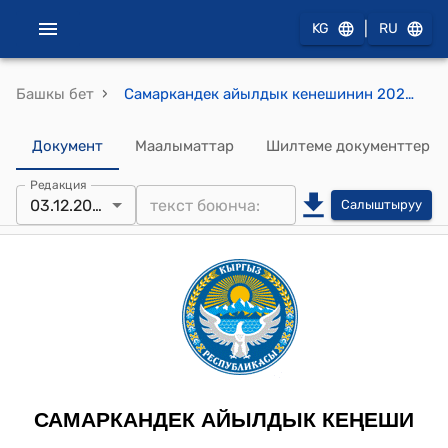
|
KG
RU
›
Башкы бет
Самаркандек айылдык кенешинин 2025-жылдын 3-декабрындагы №93 "Макулдук берүү жөнундө" токтому
Документ
Маалыматтар
Шилтеме документтер
Редакция
03.12.2025
Салыштыруу