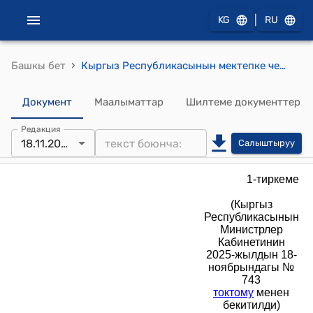
|
KG
RU
›
Башкы бет
Кыргыз Республикасынын мектепке чейинки билим берүү уюмдарынын кызмат көрсөтүүлөрүн айына бир балага/топко эсептелген каржылоонун типтүү ченемдери (Кыргыз Республикасынын Министрлер Кабинетинин 2025-жылдын 18-ноябрындагы № 743 токтому менен бекитилди)
Документ
Маалыматтар
Шилтеме документтер
Редакция
18.11.2025
Салыштыруу