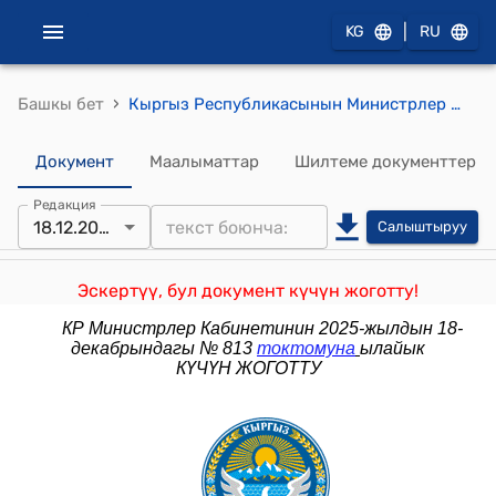
|
KG
RU
›
Башкы бет
Кыргыз Республикасынын Министрлер Кабинетини 2025-жылдын 20-октябрындагы № 683 "Кыргыз Республикасынын Өкмөтүнүн 2015-жылдын 3-декабрындагы № 829 "Атайын жана ведомстволук форма кийимин кийүүнү тартипке келтирүү жөнүндө" токтомуна өзгөртүүлөрдү киргизүү тууралуу" токтому
Документ
Маалыматтар
Шилтеме документтер
Редакция
18.12.2025
Салыштыруу
Эскертүү, бул документ күчүн жоготту!