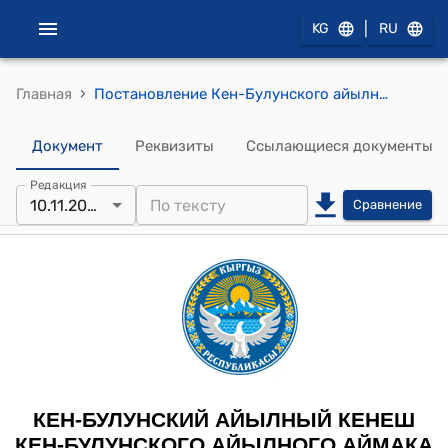
|
KG
RU
›
Главная
Постановление Кен-Булунского айылного кенеша Кен-Булунского айылного аймака от 10 ноября 2025 № 44/XI-30 "О даче согласие предоставления земельного участка в муниципальную собственность"
Документ
Реквизиты
Ссылающиеся документы
Редакция
10.11.2025
Сравнение