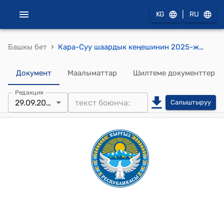
|
KG
RU
›
Башкы бет
Кара-Суу шаардык кеңешинин 2025-жылдын 29-сентябры № 11/6 “Кара-Суу шаарынын Ардактуу Атуулу” наамы жөнүндө токтому
Документ
Маалыматтар
Шилтеме документтер
Редакция
29.09.2025
Салыштыруу