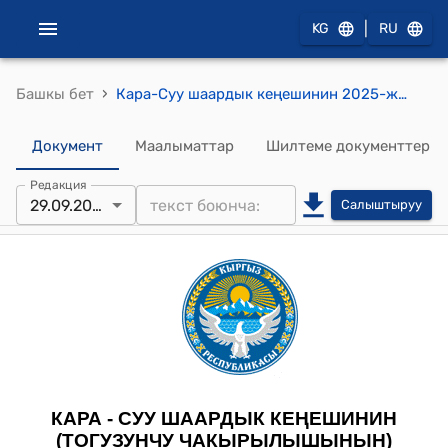
|
KG
RU
›
Башкы бет
Кара-Суу шаардык кеңешинин 2025-жылдын 29-сентябры № 11/12 Кара-Суу шаарындагы Юбилейный кичи шаарчасындагы муниципалдык жер тилкелерине макулдук берүү жөнүндө токтому
Документ
Маалыматтар
Шилтеме документтер
Редакция
29.09.2025
Салыштыруу