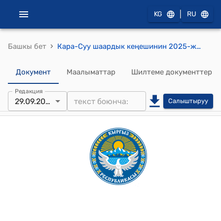
|
KG
RU
›
Башкы бет
Кара-Суу шаардык кеңешинин 2025-жылдын 29-сентябры № 11/13 Сарай айылдык кеңешинен чыккан токтомдорго шаар атынан жаңылоо жөнүндө токтому
Документ
Маалыматтар
Шилтеме документтер
Редакция
29.09.2025
Салыштыруу