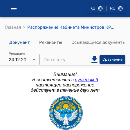
|
KG
RU
›
Главная
Распоряжение Кабинета Министров КР от 24 декабря 2025 года № 1139-р (О проведении работ по строительству автомобильных дорог, примыкающих к восточной объездной автодороге города Бишкек)
Документ
Реквизиты
Ссылающиеся документы
Редакция
24.12.2025
Сравнение