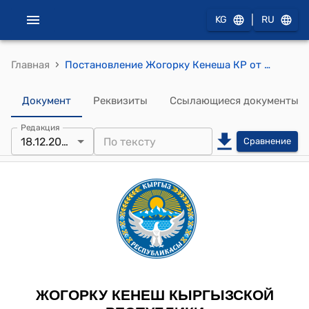
|
KG
RU
›
Главная
Постановление Жогорку Кенеша КР от 18 декабря 2025 года № 13-VIII "О количестве заместителей председателей комитетов Жогорку Кенеша Кыргызской Республики"
Документ
Реквизиты
Ссылающиеся документы
Редакция
18.12.2025
Сравнение