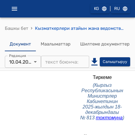
|
KG
RU
›
Башкы бет
Кызматкерлери атайын жана ведомстволук форма кийимин кийүүгө укуктуу болгон мамлекеттик органдардын жана уюмдардын, ошондой эле жергиликтүү өз алдынча башкаруунун аткаруу органдарынын тизмеги (Кыргыз Республикасынын Министрлер Кабинетинин 2025-жылдын 18-декабрындагы № 813 токтомуна)
Документ
Маалыматтар
Шилтеме документтер
Редакция
10.04.2026
Салыштыруу