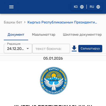
|
KG
RU
›
Башкы бет
Кыргыз Республикасынын Президентинин 2025-жылдын 24-декабрындагы ПЖ № 376 "Кыргыз Республикасынын Президентинин 2024-жылдын 17-июлундагы № 191 "Кыргыз Республикасынын "Менин үйүм" мамлекеттик турак жай программасын бекитүү жөнүндө" Жарлыгына өзгөртүү киргизүү тууралуу" Жарлыгы
Документ
Маалыматтар
Шилтеме документтер
Редакция
24.12.2025
Салыштыруу
05.01.2026