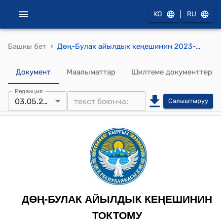
|
KG
RU
›
Башкы бет
Дөң-Булак айылдык кеңешинин 2023-жылдын 03-майындагы № 57 "Муниципалдык кызматчынын кызматтык маянасына үстөк акы белгилөө жөнүндө" токтому
Документ
Маалыматтар
Шилтеме документтер
Редакция
03.05.2023
Салыштыруу