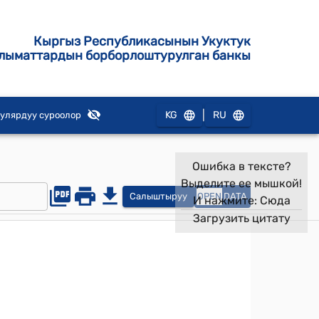
Кыргыз Республикасынын Укуктук
лыматтардын борборлоштурулган банкы
|
KG
RU
улярдуу суроолор
Ошибка в тексте?
Выделите ее мышкой!
Салыштыруу
OPEN
DATA
И нажмите:
Сюда
Загрузить цитату