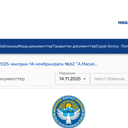
маа
 байланыш
Жаңы документтер
Тандалган документтер
Сурап билүү
Поп
А.Масалиев айылдык кенешинин 2025-жылдын 14-ноябрындагы №62 "А.Масалиев айыл өкмөт аймагынын Таш-Какыр айылындагы муниципалдык менчикте турган жер аянттарын конкурс негизинде берүүгө макулдук берүү жөнүндө" токтому
Редакция
окументтер
14.11.2025