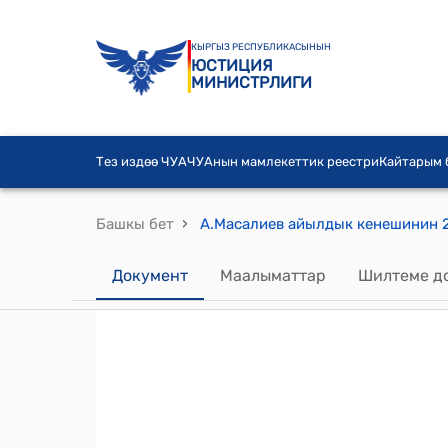
КЫРГЫЗ РЕСПУБЛИКАСЫНЫН
ЮСТИЦИЯ
МИНИСТРЛИГИ
Тез издөө ЧУА
ЧУАнын мамлекеттик реестри
Кайтарым
›
Башкы бет
Документ
Маалыматтар
Шилтеме д