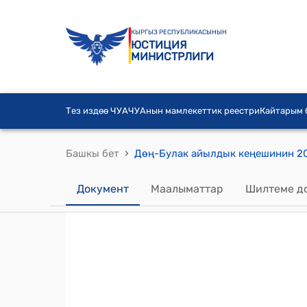
КЫРГЫЗ РЕСПУБЛИКАСЫНЫН
ЮСТИЦИЯ
МИНИСТРЛИГИ
Тез издөө ЧУА
ЧУАнын мамлекеттик реестри
Кайтарым
›
Башкы бет
Документ
Маалыматтар
Шилтеме д