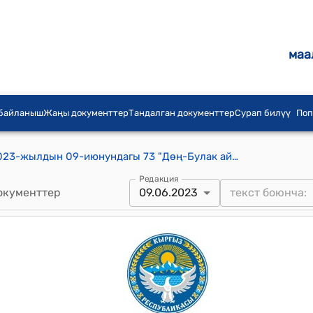
маа
 байланыш
Жаңы документтер
Тандалган документтер
Сурап билүү
Поп
Дөң-Булак айылдык кеңешинин 2023-жылдын 09-июнундагы 73 "Дөң-Булак айыл өкмөтүнүн 2023-2026 –жылдарга карата социалдык-экономикалык өнүгүү программасын ишке ашыруу боюнча аракеттер планын бекитүү жөнүндө" токтому
Редакция
окументтер
09.06.2023