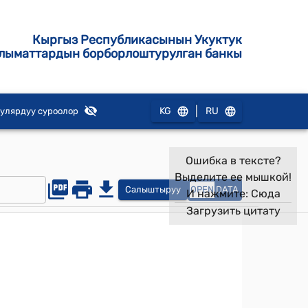
Кыргыз Республикасынын Укуктук
лыматтардын борборлоштурулган банкы
|
KG
RU
улярдуу суроолор
Ошибка в тексте?
Выделите ее мышкой!
Салыштыруу
OPEN
DATA
И нажмите:
Сюда
Загрузить цитату