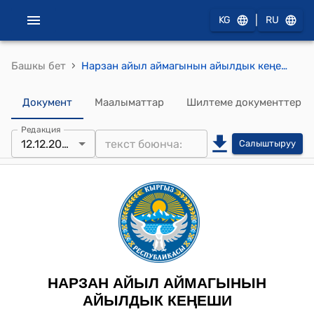
|
KG
RU
›
Башкы бет
Нарзан айыл аймагынын айылдык кеңешинин 2025-жылдын 12-декабрындагы № 65 "2025-жылдын жыйынтыгы боюнча бюджеттин киреше жана чыгаша бөлүктөрүн көбөйтүү жөнүндө" токтому
Документ
Маалыматтар
Шилтеме документтер
Редакция
12.12.2025
Салыштыруу