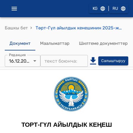
|
KG
RU
›
Башкы бет
Төрт-Гүл айылдык кенешинин 2025-жылдын 16-декабрындагы №61 "Төрт-Гүл айыл өкмөтүнүн Чоң-Кара айылынын тургуну Жаныкулов Кудайберди Райымбердиевич “Төрт-гүл айыл аймагынын ардактуу атуулу” наамын ыйгаруу жөнүндө" токтому
Документ
Маалыматтар
Шилтеме документтер
Редакция
16.12.2025
Салыштыруу