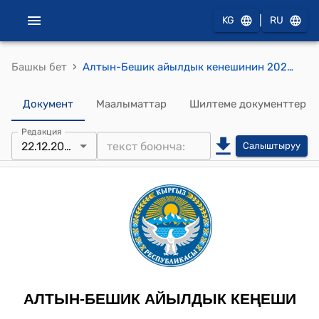
|
KG
RU
›
Башкы бет
Алтын-Бешик айылдык кенешинин 2025-жылдын 22-декабрындагы №69 "Алтын-Бешик айыл аймагына караштуу Кыштут орто мектебине ысым ыйгаруу жөнүндө" токтому.
Документ
Маалыматтар
Шилтеме документтер
Редакция
22.12.2025
Салыштыруу