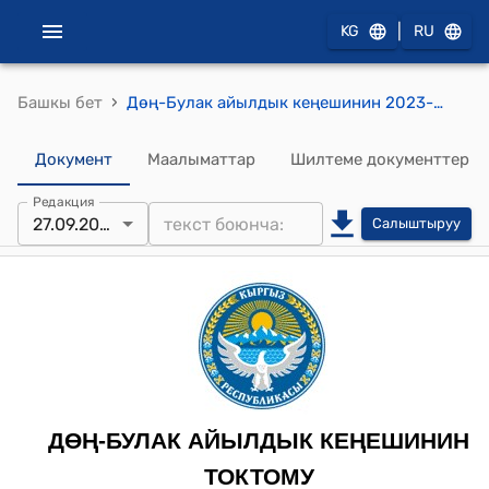
|
KG
RU
›
Башкы бет
Дөң-Булак айылдык кеңешинин 2023-жылдын 27-сентябрындагы № 80 "Беренеден беренеге жылдыруу жөнүндө" токтому
Документ
Маалыматтар
Шилтеме документтер
Редакция
27.09.2023
Салыштыруу