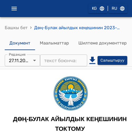
|
KG
RU
›
Башкы бет
Дөң-Булак айылдык кеңешинин 2023-жылдын 27-ноябрындагы № 87 "Дөң-Булак айыл өкмөтүнө караштуу Бабаш уулу айылынын чоң жолуна (центральный) асфальт төшөө үчүн 2024-жылдын жергиликтүү бюджетинен акча каражатын кароо жөнүндө" токтому
Документ
Маалыматтар
Шилтеме документтер
Редакция
27.11.2023
Салыштыруу