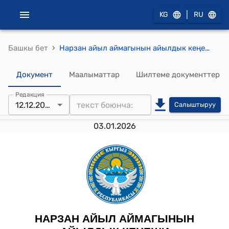
|
KG
RU
›
Башкы бет
Нарзан айыл аймагынын айылдык кеңешинин 2025-жылдын 12-декабрындагы № 69 "Көп кабаттуу турак жай имаратын куруу үчүн жер тилкесин мөөнөттүү (убактылуу) пайдаланууга берүүгө макулдук берүү жөнүндө" токтому
Документ
Маалыматтар
Шилтеме документтер
Редакция
12.12.2025
Салыштыруу
03.01.2026