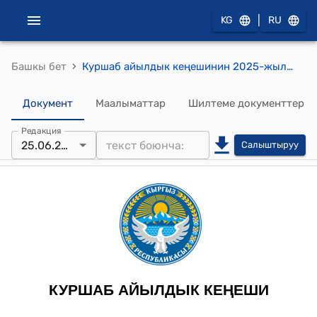
|
KG
RU
›
Башкы бет
Куршаб айылдык кеңешинин 2025-жылдын 25-июну № 22 Куршаб айыл аймагында кошумча жаңы участкалык шайлоо комиссиясын түзүү жана курамын, резервин бекитүү жөнүндө токтому
Документ
Маалыматтар
Шилтеме документтер
Редакция
25.06.2025
Салыштыруу