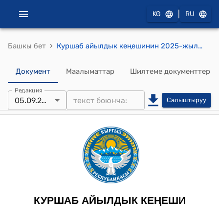
|
KG
RU
›
Башкы бет
Куршаб айылдык кеңешинин 2025-жылдын 5-сентябры № 25 Сунушталган долбоорлорго макулдук берүү жөнүндө токтому
Документ
Маалыматтар
Шилтеме документтер
Редакция
05.09.2025
Салыштыруу