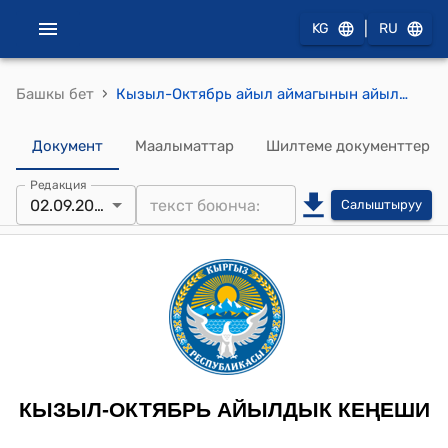
|
KG
RU
›
Башкы бет
Кызыл-Октябрь айыл аймагынын айылдык кеңешинин 2025-жылдын 2-сентябры № 53 Токтомго өзгөртүүлөрдү киргизүү жөнүндө токтому
Документ
Маалыматтар
Шилтеме документтер
Редакция
02.09.2025
Салыштыруу