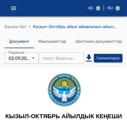
|
KG
RU
›
Башкы бет
Кызыл-Октябрь айыл аймагынын айылдык кеңешинин 2025-жылдын 2-сентябры № 55 Бостон каналын айыл өкмөтүнүн баланстык эсебине алуу жөнүндө токтому
Документ
Маалыматтар
Шилтеме документтер
Редакция
02.09.2025
Салыштыруу