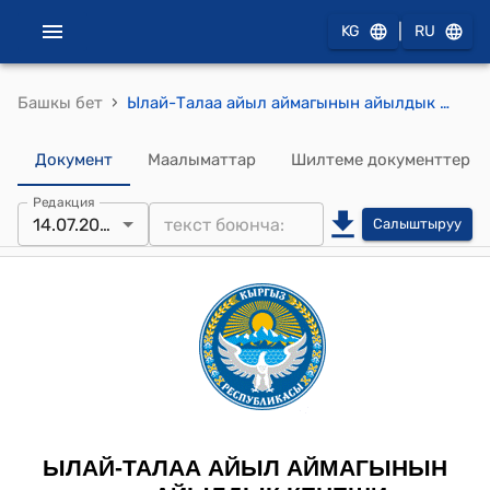
|
KG
RU
›
Башкы бет
Ылай-Талаа айыл аймагынын айылдык Кеңешинин 2025-жылдын 14 - июлу, № 5/5 Жергиликтүү өз алдынча башкаруу органдарына айрым мамлекеттик ыйгарым укуктарды берүүнүн тартиби жөнүндө токтому
Документ
Маалыматтар
Шилтеме документтер
Редакция
14.07.2025
Салыштыруу