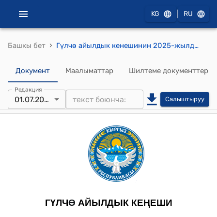
|
KG
RU
›
Башкы бет
Гүлчө айылдык кенешинин 2025-жылдын 01 - июлу, №9/1 Гүлчө айыл аймагынын айыл өкмөтүнүн жергиликтүү бюджетинин киреше жана чыгаша бөлүгүнө максаттуу трансферт болуп келип түшкөн 4 037,2 миң сом акча каражатын Гүлчө айыл өкмөтүнө караштуу мектепке чейинки билим берүү уюмдарынын ички ремонт иштери үчүн жана Курманжан датка сейил багындагы балдар аянтчасы үчүн 2025-жылдын бекитилген сметасынын такталган планына өзгөртүү киргизүү жөнүндө токтому
Документ
Маалыматтар
Шилтеме документтер
Редакция
01.07.2025
Салыштыруу