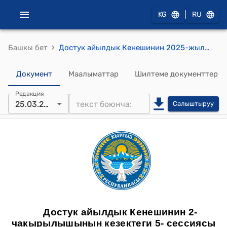
|
KG
RU
›
Башкы бет
Достук айылдык Кенешинин 2025-жылдын 25-мартындагы №3 [16:26, 02.01.2026] Гулназ: зган арызын карап чыгуу жөнундө токтому [16:29, 02.01.2026] Гулназ: Достук айыл өкмөтүнө караштуу А.Тошматова көчөсүнүн тургуну Абдирахманова Мафтуна Садыковнанын 2024-жылдын 16-декабрь айындагы, жеке менчик болгон турак жай багытындагы 1000,63 чарчы метр жер тилкесинин ичинен 500,0 чарчы метр жер тилкесинин багытын коммерциялык багыты дүкөн кылып өзгөртүү менен жазган арызын карап чыгуу жөнүндө токтому
Документ
Маалыматтар
Шилтеме документтер
Редакция
25.03.2025
Салыштыруу