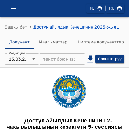
|
KG
RU
›
Башкы бет
Достук айылдык Кенешинин 2025-жылдын 25-мартындагы №11 Достук айыл өкмөтүнө караштуу М.Мусажанов көчөсүнүн тургуну Хайтбаева Эркиной Абдирахмановнанын 2025-жылдын 8-январь айындагы, жеке менчик болгон турак жай багытындагы 1162,0 чарчы метр жер тилкесинин ичинен 110,0 чарчы метр жер тилкесинин багытын коммерциялык багыты кылып өзгөртүү менен жазган арызын карап чыгуу жөнүндө токтому
Документ
Маалыматтар
Шилтеме документтер
Редакция
25.03.2025
Салыштыруу