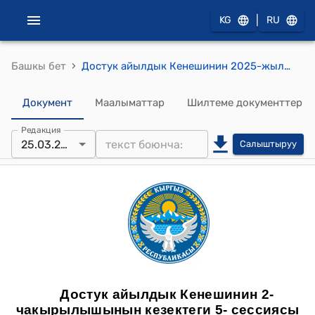
|
KG
RU
›
Башкы бет
Достук айылдык Кенешинин 2025-жылдын 25-мартындагы №17 Достук айыл өкмөтүнө караштуу Х.Иминжанов көчөсүнүн тургуну Исакова Барнохон Собиржоновнанын 2025-жылдын 7-март айындагы, жеке менчик болгон турак жай багытындагы 348,0 чарчы метр жер тилкесинин ичинен 150,0 чарчы метр жер тилкесинин багытын коммерциялык дүкөн багыты кылып өзгөртүү менен жазган арызын карап чыгуу жөнүндө токтому
Документ
Маалыматтар
Шилтеме документтер
Редакция
25.03.2025
Салыштыруу