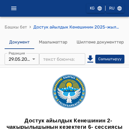
|
KG
RU
›
Башкы бет
Достук айылдык Кенешинин 2025-жылдын 29-майындагы №8 Достук айыл өкмөтүнө караштуу Н.Исанов орто мектебинин директору Р.Э.Маматованын 2025-жылдын 25-май айындагы №55 сандуу билдирүүсүн карап чыгуу жөнүндө токтому
Документ
Маалыматтар
Шилтеме документтер
Редакция
29.05.2025
Салыштыруу