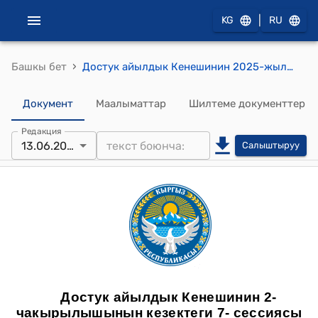
|
KG
RU
›
Башкы бет
Достук айылдык Кенешинин 2025-жылдын 13-июнунун №3 Достук айыл өкмөтүнө караштуу Мангыт айылында жайгашкан А.Эшенкулов орто мектебинин футбол аянтчасына газон жаткыруу үчүн акча каражатын ажыратып берүү жөнүндө токтому
Документ
Маалыматтар
Шилтеме документтер
Редакция
13.06.2025
Салыштыруу