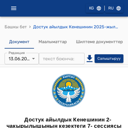
|
KG
RU
›
Башкы бет
Достук айылдык Кенешинин 2025-жылдын 13-июнунун №7 Достук айыл аймагын аралап өткөн Ош-Чек-Абад автожолун 19,5-20,0 чакырым аралыгында оңдоо иштерин аткаруу үчүн тоскоолдук жараткан жол четиндеги дарактарды алып салуу жөнүндө токтому
Документ
Маалыматтар
Шилтеме документтер
Редакция
13.06.2025
Салыштыруу