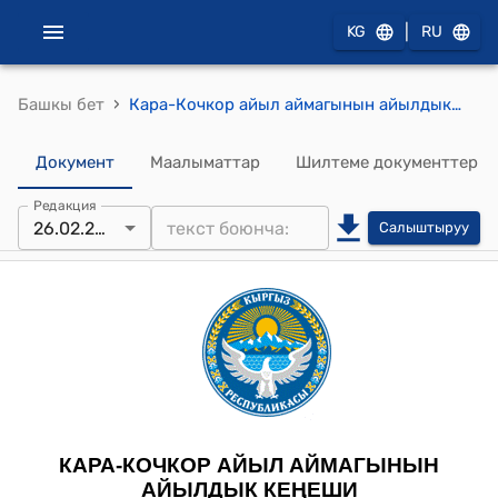
|
KG
RU
›
Башкы бет
Кара-Кочкор айыл аймагынын айылдык Кеңешинин 2025-жылдын 26-февралы, №6/3 Кара-Кочкор айыл аймагынын аксакалдар сотторунун Типтүү регламентин бекитүү жөнүндө токтому
Документ
Маалыматтар
Шилтеме документтер
Редакция
26.02.2025
Салыштыруу