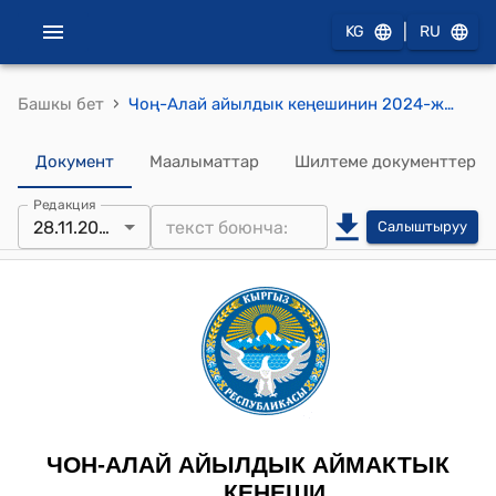
|
KG
RU
›
Башкы бет
Чоң-Алай айылдык кеңешинин 2024-жылдын 28-ноябрындагы №1 Чоң-Алай айылдык кеңешинин төрагасын шайлоонун жыйынтыгы жөнүндө токтому
Документ
Маалыматтар
Шилтеме документтер
Редакция
28.11.2024
Салыштыруу