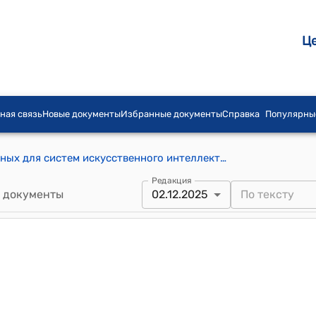
Ц
ная связь
Новые документы
Избранные документы
Справка
Популярны
Требования к качеству цифровых данных для систем искусственного интеллекта повышенной опасности (Утверждены постановлением Кабинета Министров Кыргызской Республики от 2 декабря 2025 года № 770)
Редакция
 документы
02.12.2025