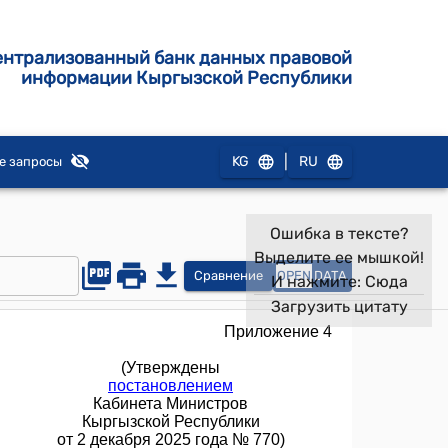
ентрализованный банк данных правовой
информации Кыргызской Республики
|
KG
RU
е запросы
Ошибка в тексте?
Выделите ее мышкой!
Сравнение
OPEN
DATA
И нажмите:
Сюда
Загрузить цитату