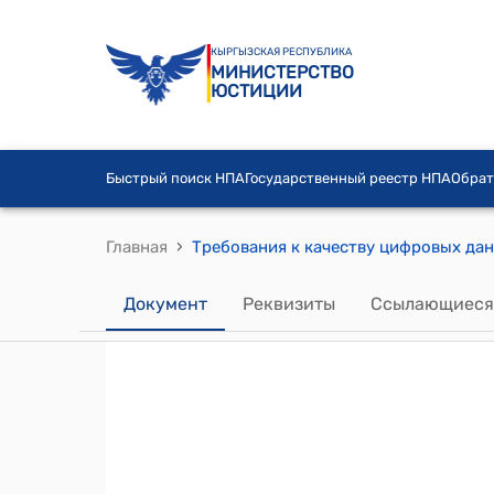
КЫРГЫЗСКАЯ РЕСПУБЛИКА
МИНИСТЕРСТВО
ЮСТИЦИИ
Быстрый поиск НПА
Государственный реестр НПА
Обрат
›
Главная
Документ
Реквизиты
Ссылающиеся