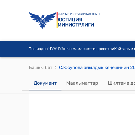
КЫРГЫЗ РЕСПУБЛИКАСЫНЫН
ЮСТИЦИЯ
МИНИСТРЛИГИ
Тез издөө ЧУА
ЧУАнын мамлекеттик реестри
Кайтарым
›
Башкы бет
Документ
Маалыматтар
Шилтеме д