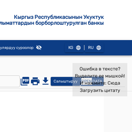
Кыргыз Республикасынын Укуктук
лыматтардын борборлоштурулган банкы
|
KG
RU
улярдуу суроолор
Ошибка в тексте?
Выделите ее мышкой!
Салыштыруу
OPEN
DATA
И нажмите:
Сюда
Загрузить цитату