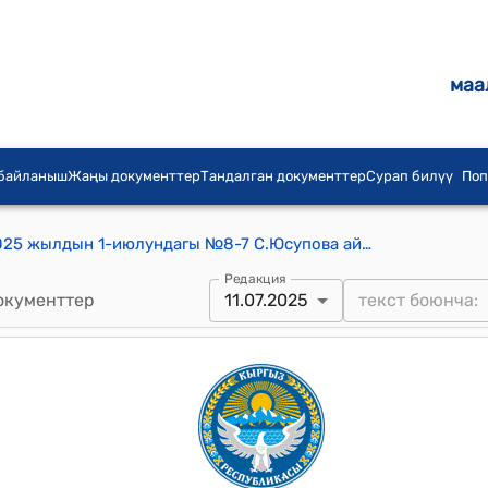
маа
 байланыш
Жаңы документтер
Тандалган документтер
Сурап билүү
Поп
С.Юсупова айылдык кеңешинин 2025 жылдын 1-июлундагы №8-7 С.Юсупова айыл өкмөтүнүн башчысы С.Т.Дүмүровдун билдирүүсүн кароо жөнүндө токтому
Редакция
окументтер
11.07.2025