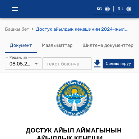
|
KG
RU
›
Башкы бет
Достук айылдык кеңешинин 2024-жылдын 08-майы, №6 Достук айыл аймагынын айыл өкмөтүнө караштуу Т.Хайдаров көчөсүнүн тургуну Салижанова Нигорой Розалиевнанын 2024-жылдын 23-апрель айындагы материалдык жардам сурап жазган арызын карап чыгуу жөнүндө токтому
Документ
Маалыматтар
Шилтеме документтер
Редакция
08.05.2024
Салыштыруу