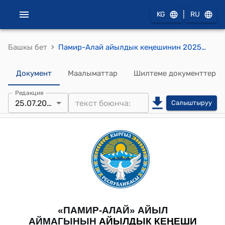
|
KG
RU
›
Башкы бет
Памир-Алай айылдык кеңешинин 2025-жылдын 25-июлунда, №24, Памир-Алай айыл өкмөтүнүн жергиликтүү бюджетинин чыгаша бөлүгүнүн 2025-жылдын 3-кварталына бекитилген сметасынын такталган планына өзгөртүү киргизүү жөнүндө токтому
Документ
Маалыматтар
Шилтеме документтер
Редакция
25.07.2025
Салыштыруу