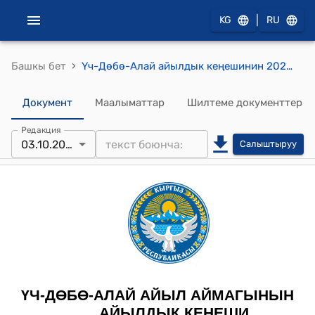
|
KG
RU
›
Башкы бет
Үч-Дөбө-Алай айылдык кеңешинин 2025-жылдын 03-октябрындагы, №42, Үч-Дөбө-Алай айыл өкмөтүнүн жергиликтүү бюджетинин 2025-жылга бекитилген сметасынын киреше жана чыгаша бөлүгүнүн планына өзгөртүү киргизип тактоо жөнүндө токтому
Документ
Маалыматтар
Шилтеме документтер
Редакция
03.10.2025
Салыштыруу