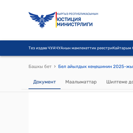
КЫРГЫЗ РЕСПУБЛИКАСЫНЫН
ЮСТИЦИЯ
МИНИСТРЛИГИ
Тез издөө ЧУА
ЧУАнын мамлекеттик реестри
Кайтарым
›
Башкы бет
Документ
Маалыматтар
Шилтеме д