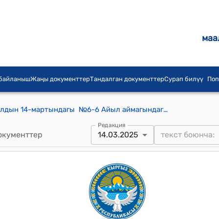
маа
 байланыш
Жаңы документтер
Тандалган документтер
Сурап билүү
Поп
Бел айылдык кеңешинин 2025-жылдын 14-мартындагы №6-6 Айыл аймагындагы суу качыруучу арыктарды ( дренаждарды) казуу жана үлүш жерлерди иретке келтирүү боюнча токтому
Редакция
окументтер
14.03.2025