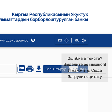
Кыргыз Республикасынын Укуктук
лыматтардын борборлоштурулган банкы
|
KG
RU
улярдуу суроолор
Ошибка в тексте?
Выделите ее мышкой!
Салыштыруу
OPEN
DATA
И нажмите:
Сюда
Загрузить цитату