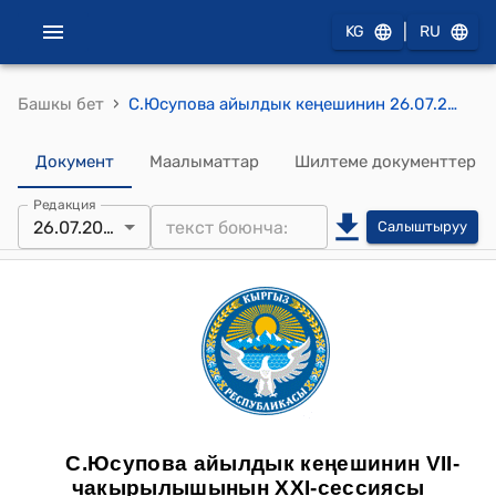
|
KG
RU
›
Башкы бет
С.Юсупова айылдык кеңешинин 26.07.2024-жыл. № 21-2 С. Юсупова айылдык кеңешинин аймагында укук коргоо жана кылмыштуулуктун алдын алуу боюнча милициянын аймактык тескөөчүлөрү тарабынан аткарылып жаткан иштери жөнүндө токтому
Документ
Маалыматтар
Шилтеме документтер
Редакция
26.07.2025
Салыштыруу