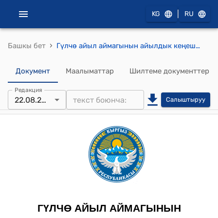
|
KG
RU
›
Башкы бет
Гүлчө айыл аймагынын айылдык кеңешинин 2024-жылдын 22-августундагы, №8/2, «Гүлчө Автобекет» муниципалдык ишканасы болуп негизделгендиги, киреше жана чыгаша бөлүгүнүн сметасын, штаттык бирдигинин тарификациясын жана айлык маяналарын бекитип берүү жөнүндө токтому
Документ
Маалыматтар
Шилтеме документтер
Редакция
22.08.2024
Салыштыруу