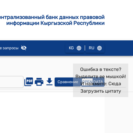
ентрализованный банк данных правовой
информации Кыргызской Республики
|
KG
RU
е запросы
Ошибка в тексте?
Выделите ее мышкой!
Сравнение
OPEN
DATA
И нажмите:
Сюда
Загрузить цитату