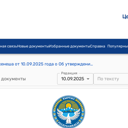
Ц
ная связь
Новые документы
Избранные документы
Справка
Популярны
Постановление Ошского городского кенеша от 10.09.2025 года о Об утверждении Программы по обеспечению жильем жителей, проживающих на красных линиях, предусмотренных для расширения центральных и внутренних дорог города Ош, в водоохранных зонах реки Ак-Буура, каналов, а так же в охранной зоне горы Сулайман-Тоо
Редакция
 документы
10.09.2025