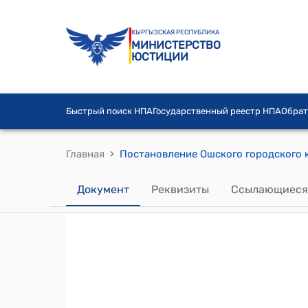
КЫРГЫЗСКАЯ РЕСПУБЛИКА
МИНИСТЕРСТВО
ЮСТИЦИИ
Быстрый поиск НПА
Государственный реестр НПА
Обрат
›
Главная
Документ
Реквизиты
Ссылающиеся