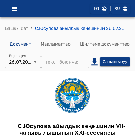
|
KG
RU
›
Башкы бет
С.Юсупова айылдык кеңешинин 26.07.2024-жыл. № 21-17 Юсупова айыл өкмөтүнүн башчысы Н.Абдураимовдун билдирүүсүн кароо жөнүндө токтому
Документ
Маалыматтар
Шилтеме документтер
Редакция
26.07.2024
Салыштыруу