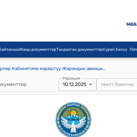
маа
 байланыш
Жаңы документтер
Тандалган документтер
Сурап билүү
Поп
Кыргыз Республикасынын Министрлер Кабинетине караштуу Жарандык авиация мамлекеттик агенттигинин 2025-жылдын 10-декабрындагы № 11 "Кыргыз Республикасынын аба кемесинин эксплуатантынын тастыктамасын берүү боюнча колдонмого өзгөртүүлөрдү киргизүү жөнүндө" буйругу
Редакция
окументтер
10.12.2025