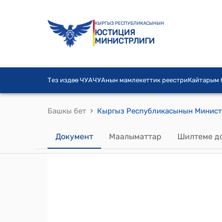
КЫРГЫЗ РЕСПУБЛИКАСЫНЫН
ЮСТИЦИЯ
МИНИСТРЛИГИ
Тез издөө ЧУА
ЧУАнын мамлекеттик реестри
Кайтарым
›
Башкы бет
Документ
Маалыматтар
Шилтеме д