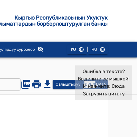
Кыргыз Республикасынын Укуктук
лыматтардын борборлоштурулган банкы
|
KG
RU
улярдуу суроолор
Ошибка в тексте?
Выделите ее мышкой!
Салыштыруу
OPEN
DATA
И нажмите:
Сюда
Загрузить цитату