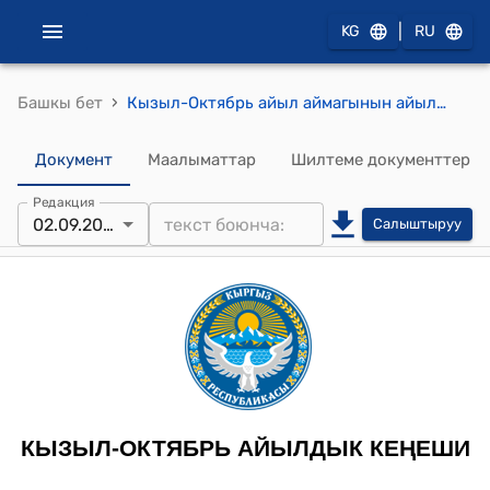
|
KG
RU
›
Башкы бет
Кызыл-Октябрь айыл аймагынын айылдык кеңешинин 2025-жылдын 2-сентябры № 61 Кызыл-Сеңир айылындагы П. Жолдошов атындагы № 26 орто мектептин айланасындагы теректерди кыйууга макулдук берүү жөнүндө токтому
Документ
Маалыматтар
Шилтеме документтер
Редакция
02.09.2025
Салыштыруу