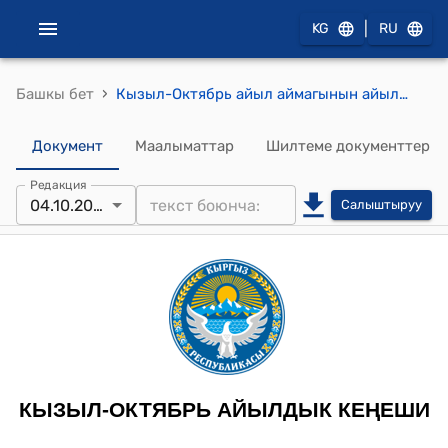
|
KG
RU
›
Башкы бет
Кызыл-Октябрь айыл аймагынын айылдык кеңешинин 2025-жылдын 4-октябры № 71 Кызыл-Октябрь айыл аймагынын “Ардактуу атуул” наамын берүү жөнүндө токтому
Документ
Маалыматтар
Шилтеме документтер
Редакция
04.10.2025
Салыштыруу